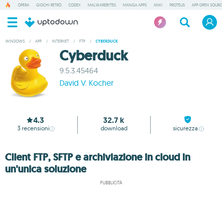
OPERA
GIOCHI RETRÒ
CODEX
MALWAREBYTES
MANGA APPS
ANKI
PROTEUS
APP OPEN SOURC
WINDOWS
/
APP
/
INTERNET
/
FTP
/
CYBERDUCK
Cyberduck
9.5.3.45464
David V. Kocher
4.3
32.7 k
3
recensioni
download
sicurezza
Client FTP, SFTP e archiviazione in cloud in
un'unica soluzione
PUBBLICITÀ