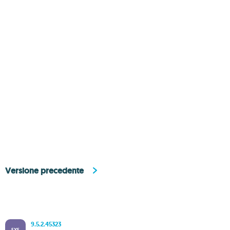
Versione precedente
9.5.2.45323
EXE