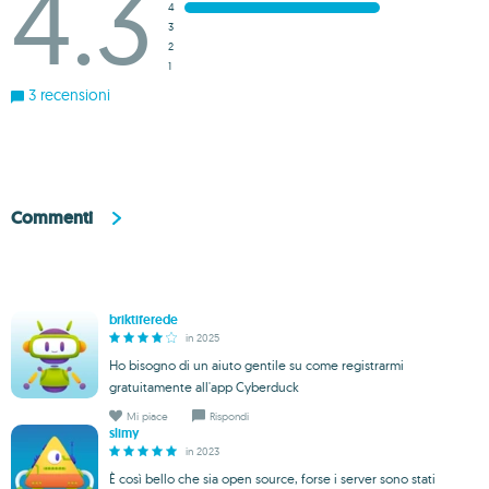
4.3
4
3
2
1
3 recensioni
Commenti
briktiferede
in 2025
Ho bisogno di un aiuto gentile su come registrarmi
gratuitamente all'app Cyberduck
Mi piace
Rispondi
slimy
in 2023
È così bello che sia open source, forse i server sono stati