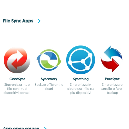
File Sync Apps
GoodSync
Syncovery
Syncthing
PureSync
Sincronizza i tuoi
Backup efficienti e
Sincronizza in
Sincronizzare
file con i tuoi
sicuri
sicurezza i file tra
cartelle e fare il
dispositivi portatili
più dispositivi
backup
App open source