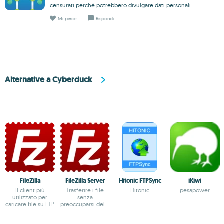
censurati perché potrebbero divulgare dati personali.
Mi piace
Rispondi
Alternative a Cyberduck
FileZilla
FileZilla Server
Hitonic FTPSync
iKiwi
Il client più
Trasferire i file
Hitonic
pesapower
utilizzato per
senza
caricare file su FTP
preoccuparsi della
privacy