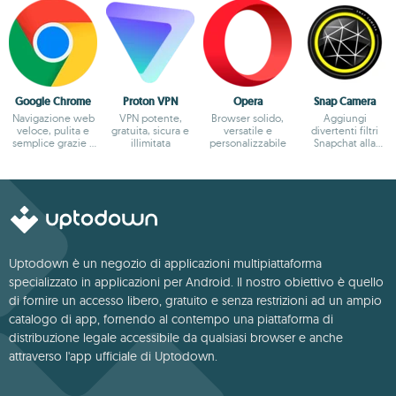
Google Chrome
Proton VPN
Opera
Snap Camera
Navigazione web
VPN potente,
Browser solido,
Aggiungi
veloce, pulita e
gratuita, sicura e
versatile e
divertenti filtri
semplice grazie a
illimitata
personalizzabile
Snapchat alla
Google
fotocamera del
tuo PC
Uptodown è un negozio di applicazioni multipiattaforma
specializzato in applicazioni per Android. Il nostro obiettivo è quello
di fornire un accesso libero, gratuito e senza restrizioni ad un ampio
catalogo di app, fornendo al contempo una piattaforma di
distribuzione legale accessibile da qualsiasi browser e anche
attraverso l'app ufficiale di Uptodown.