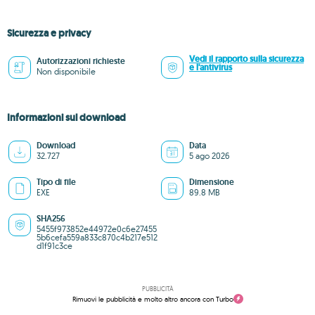
Sicurezza e privacy
Vedi il rapporto sulla sicurezza
Autorizzazioni richieste
e l'antivirus
Non disponibile
Informazioni sul download
Download
Data
32.727
5 ago 2026
Tipo di file
Dimensione
EXE
89.8 MB
SHA256
5455f973852e44972e0c6e27455
5b6cefa559a833c870c4b217e512
d1f91c3ce
PUBBLICITÀ
Rimuovi le pubblicità e molto altro ancora con Turbo