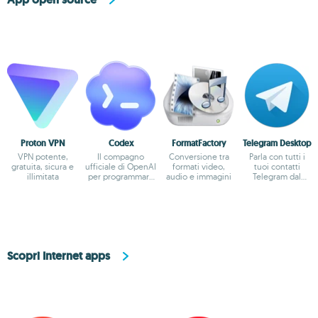
Proton VPN
Codex
FormatFactory
Telegram Desktop
VPN potente,
Il compagno
Conversione tra
Parla con tutti i
gratuita, sicura e
ufficiale di OpenAI
formati video,
tuoi contatti
illimitata
per programmare
audio e immagini
Telegram dal
con ChatGPT
desktop
Scopri Internet apps